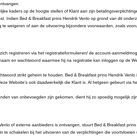
 ontvangen.
jke kaders op de hoogte stellen of Klant aan zijn betalingsverplichting
t. Indien Bed & Breakfast prins Hendrik Venlo op grond van dit onde
g te weigeren of aan de uitvoering bijzondere voorwaarden, zoals voorui
ch registreren via het registratieformulieren/ de account-aanmeldmog
naam en wachtwoord waarmee hij na registratie kan inloggen op de Webs
twoord strikt geheim te houden. Bed & Breakfast prins Hendrik Venlo i
ze Website’s ook daadwerkelijk die Klant is. Al hetgeen gebeurt via he
anden van onbevoegden zijn gekomen, dient hij zo spoedig mogelijk zij
enlo of externe aanbieders is ontvangen, stuurt Bed & Breakfast prins
n te schakelen bij het uitvoeren van de verplichtingen die voortvloeien