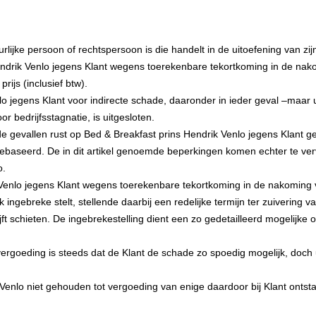
rlijke persoon of rechtspersoon is die handelt in de uitoefening van zijn
endrik Venlo jegens Klant wegens toerekenbare tekortkoming in de nak
js (inclusief btw).
 jegens Klant voor indirecte schade, daaronder in ieder geval –maar u
 bedrijfsstagnatie, is uitgesloten.
de gevallen rust op Bed & Breakfast prins Hendrik Venlo jegens Klant 
aseerd. De in dit artikel genoemde beperkingen komen echter te verva
o.
Venlo jegens Klant wegens toerekenbare tekortkoming in de nakoming 
jk ingebreke stelt, stellende daarbij een redelijke termijn ter zuiverin
ijft schieten. De ingebrekestelling dient een zo gedetailleerd mogelijk
oeding is steeds dat de Klant de schade zo spoedig mogelijk, doch uite
Venlo niet gehouden tot vergoeding van enige daardoor bij Klant ontst