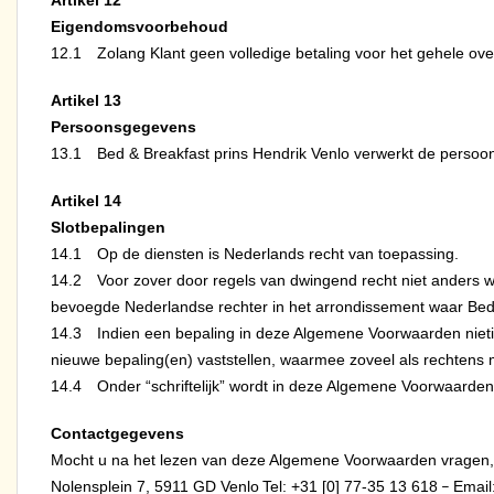
Artikel 12
Eigendomsvoorbehoud
12.1 Zolang Klant geen volledige betaling voor het gehele ove
Artikel 13
Persoonsgegevens
13.1 Bed & Breakfast prins Hendrik Venlo verwerkt de persoo
Artikel 14
Slotbepalingen
14.1 Op de diensten is Nederlands recht van toepassing.
14.2 Voor zover door regels van dwingend recht niet anders w
bevoegde Nederlandse rechter in het arrondissement waar Bed &
14.3 Indien een bepaling in deze Algemene Voorwaarden nietig bl
nieuwe bepaling(en) vaststellen, waarmee zoveel als rechtens m
14.4 Onder “schriftelijk” wordt in deze Algemene Voorwaarden o
Contactgegevens
Mocht u na het lezen van deze Algemene Voorwaarden vragen, k
–
Nolensplein 7, 5911 GD Venlo
Tel: +31 [0] 77-35 13 618
Email