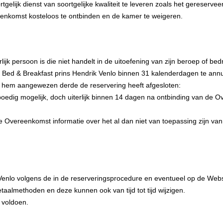
elijk dienst van soortgelijke kwaliteit te leveren zoals het gereserveerd
enkomst kosteloos te ontbinden en de kamer te weigeren.
lijk persoon is die niet handelt in de uitoefening van zijn beroep of be
t Bed & Breakfast prins Hendrik Venlo binnen 31 kalenderdagen te ann
or hem aangewezen derde de reservering heeft afgesloten:
oedig mogelijk, doch uiterlijk binnen 14 dagen na ontbinding van de 
 de Overeenkomst informatie over het al dan niet van toepassing zijn 
 Venlo volgens de in de reserveringsprocedure en eventueel op de We
etaalmethoden en deze kunnen ook van tijd tot tijd wijzigen.
) voldoen.