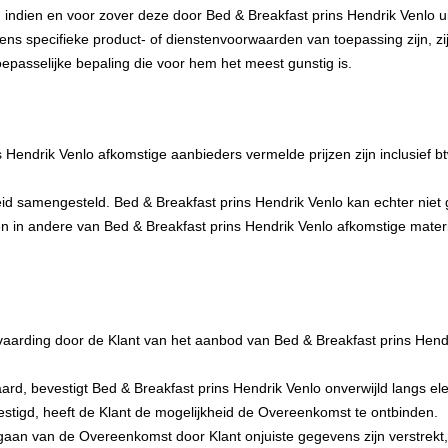
ndien en voor zover deze door Bed & Breakfast prins Hendrik Venlo uitdr
 specifieke product- of dienstenvoorwaarden van toepassing zijn, zij
epasselijke bepaling die voor hem het meest gunstig is.
Hendrik Venlo afkomstige aanbieders vermelde prijzen zijn inclusief b
 samengesteld. Bed & Breakfast prins Hendrik Venlo kan echter niet gar
e en in andere van Bed & Breakfast prins Hendrik Venlo afkomstige mate
rding door de Klant van het aanbod van Bed & Breakfast prins Hendri
ard, bevestigt Bed & Breakfast prins Hendrik Venlo onverwijld langs e
stigd, heeft de Klant de mogelijkheid de Overeenkomst te ontbinden.
ngaan van de Overeenkomst door Klant onjuiste gegevens zijn verstrekt