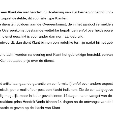
n een Klant die niet handelt in uitoefening van zijn beroep of bedrijf. I
ojuist gestelde, dit voor alle type Klanten.
e diensten voldoen aan de Overeenkomst, de in het aanbod vermelde spe
 Overeenkomst bestaande wettelijke bepalingen en/of overheidsvoorsc
en dienst geschikt is voor ander dan normaal gebruik.
woordt, dan dient Klant binnen een redelijke termijn nadat hij het geb
rond acht, worden na overleg met Klant het gebrekkige hersteld, verv
lant betaalde prijs over de dienst.
t artikel aangaande garantie en conformiteit) en/of over andere aspec
efonisch, per e-mail of per post een klacht indienen. Zie de contactge
 mogelijk, maar in ieder geval binnen 14 dagen na ontvangst van de kla
 Breakfast prins Hendrik Venlo binnen 14 dagen na de ontvangst van de 
reactie te geven op de klacht van Klant.