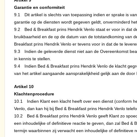
Artikel
9
Garantie en conformiteit
9.1 Dit artikel is slechts van toepassing indien er sprake is va
garantie op de diensten wordt gegeven geldt, onverminderd het z
9.2 Bed & Breakfast prins Hendrik Venlo staat er voor in dat d
bruikbaarheid en de op de datum van de totstandkoming van de
Breakfast prins Hendrik Venlo er tevens voor in dat de te lever
9.3 Indien de geleverde dienst niet aan de Overeenkomst beant
in kennis te stellen.
9.4 Indien Bed & Breakfast prins Hendrik Venlo de klacht geg
van het artikel aangaande aansprakelijkheid gelijk aan de door K
Artikel
10
Klachtenprocedure
10.1 Indien Klant een klacht heeft over een dienst (conform he
Venlo, dan kan hij bij Bed & Breakfast prins Hendrik Venlo tel
10.2 Bed & Breakfast prins Hendrik Venlo geeft Klant zo spoedig
een inhoudelijke of definitieve reactie te geven, dan zal Bed &
termijn waarbinnen zij verwacht een inhoudelijke of definitieve 