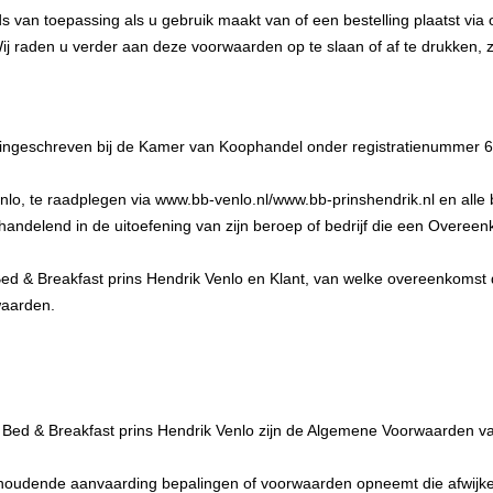
van toepassing als u gebruik maakt van of een bestelling plaatst via o
raden u verder aan deze voorwaarden op te slaan of af te drukken, z
en ingeschreven bij de Kamer van Koophandel onder registratienumme
nlo, te raadplegen via www.bb-venlo.nl/www.bb-prinshendrik.nl en all
 handelend in de uitoefening van zijn beroep of bedrijf die een Overee
d & Breakfast prins Hendrik Venlo en Klant, van welke overeenkomst
aarden.
 & Breakfast prins Hendrik Venlo zijn de Algemene Voorwaarden van toe
 inhoudende aanvaarding bepalingen of voorwaarden opneemt die afwijk