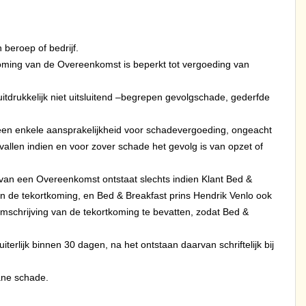
 beroep of bedrijf.
oming van de Overeenkomst is beperkt tot vergoeding van
itdrukkelijk niet uitsluitend –begrepen gevolgschade, gederfde
geen enkele aansprakelijkheid voor schadevergoeding, ongeacht
llen indien en voor zover schade het gevolg is van opzet of
van een Overeenkomst ontstaat slechts indien Klant Bed &
g van de tekortkoming, en Bed & Breakfast prins Hendrik Venlo ook
e omschrijving van de tekortkoming te bevatten, zodat Bed &
rlijk binnen 30 dagen, na het ontstaan daarvan schriftelijk bij
ane schade.