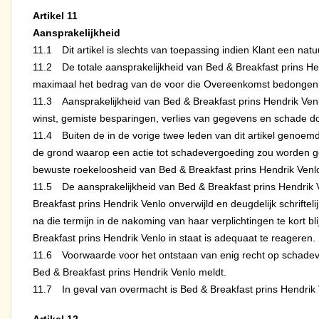
Artikel 11
Aansprakelijkheid
11.1 Dit artikel is slechts van toepassing indien Klant een natuu
11.2 De totale aansprakelijkheid van Bed & Breakfast prins H
maximaal het bedrag van de voor die Overeenkomst bedongen pri
11.3 Aansprakelijkheid van Bed & Breakfast prins Hendrik Venlo
winst, gemiste besparingen, verlies van gegevens en schade door
11.4 Buiten de in de vorige twee leden van dit artikel genoem
de grond waarop een actie tot schadevergoeding zou worden geb
bewuste roekeloosheid van Bed & Breakfast prins Hendrik Venl
11.5 De aansprakelijkheid van Bed & Breakfast prins Hendrik 
Breakfast prins Hendrik Venlo onverwijld en deugdelijk schrifteli
na die termijn in de nakoming van haar verplichtingen te kort bl
Breakfast prins Hendrik Venlo in staat is adequaat te reageren.
11.6 Voorwaarde voor het ontstaan van enig recht op schadeverg
Bed & Breakfast prins Hendrik Venlo meldt.
11.7 In geval van overmacht is Bed & Breakfast prins Hendrik 